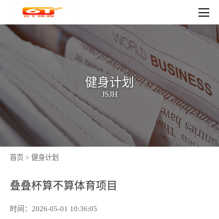
健身计划
JSJH
首页
>
健身计划
叠叠杯算不算体育项目
时间：2026-05-01 10:36:05