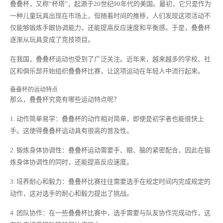
叠叠杯，又称“杯塔”，起源于20世纪90年代的美国。最初，它只是作为
一种儿童玩具出现在市场上，但随着时间的推移，人们发现这项活动不
仅能够锻炼手眼协调能力，还能提高反应速度和平衡感。于是，叠叠杯
逐渐从玩具变成了竞技项目。
在我国，叠叠杯运动也受到了广泛关注。近年来，越来越多的学校、社
区和俱乐部开始组织叠叠杯比赛，让这项运动在年轻人中流行起来。
叠叠杯的运动特点
那么，叠叠杯究竟有哪些运动特点呢？
1. 动作简单易学：叠叠杯的动作相对简单，即使是初学者也能很快上
手。这使得叠叠杯运动具有很高的普及性。
2. 锻炼身体协调性：叠叠杯运动需要手、眼、脑的紧密配合，因此在锻
炼身体协调性的同时，还能提高反应速度。
3. 培养耐心和毅力：叠叠杯比赛往往需要选手在规定时间内完成规定的
动作，这对选手的耐心和毅力提出了挑战。
4. 团队协作：在一些叠叠杯比赛中，选手需要与队友协作完成动作，这