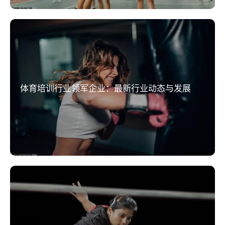
体育培训行业领军企业：最新行业动态与发展