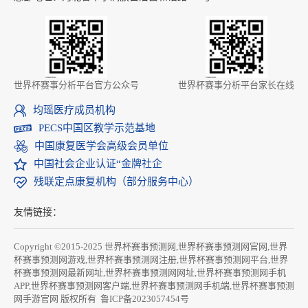
世界杯赛事分析平台官方公众号
世界杯赛事分析平台家长在线
均瑶医疗成员机构
PECS中国区教学示范基地
中国康复医学会高级会员单位
中国社会企业认证“金牌社企
残联定点康复机构（部分服务中心）
友情链接：
Copyright ©2015-2025 世界杯赛事预测网,世界杯赛事预测网官网,世界
杯赛事预测网游戏,世界杯赛事预测网注册,世界杯赛事预测网平台,世界
杯赛事预测网最新网址,世界杯赛事预测网网址,世界杯赛事预测网手机
APP,世界杯赛事预测网客户端,世界杯赛事预测网手机端,世界杯赛事预测
网手游官网 版权所有
鲁ICP备2023057454号